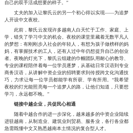
自己的双手活成想要的样子。”
丈夫的加入让黎氏云的另一个初心得以实现——为追梦
人开设中文夜校。
此前，黎氏云发现许多越南人白天忙于工作、家庭、上
学，错失了学习中文的机会。夜校的课堂里藏着无数平凡人
的梦想：有刚刚步入社会的年轻人，有想为孩子做榜样的妈
妈，有掌握技术的工人，还有人过中年仍想提升自己的创业
者。夜晚的灯光下，黎氏云组建的巾帼团队用耐心的教导、
专业的课程陪伴着每一位学员逐梦，从基础日常汉语到专业
商务汉语，从讲解中资企业的招聘要求到传授跨文化沟通技
巧，力求让每一位学员都能学有所获、学有所用。“我希望
夜校的灯光能照亮每一个追梦人的路，让他们知道，只要想
学习，永远都不晚。”
链接中越企业，共促民心相通
随着中越合作的进一步深化，越来越多的中资企业陆续
进驻越南，从制造业、建筑业到贸易、服务业，各行各业都
急需既懂中文又熟悉越南本土情况的复合型人才。