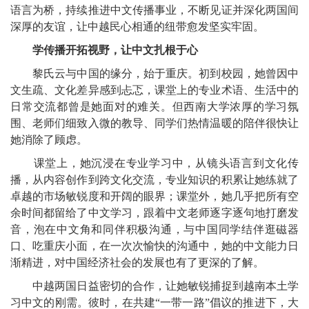
语言为桥，持续推进中文传播事业，不断见证并深化两国间
深厚的友谊，让中越民心相通的纽带愈发坚实牢固。
学传播开拓视野，让中文扎根于心
黎氏云与中国的缘分，始于重庆。初到校园，她曾因中
文生疏、文化差异感到忐忑，课堂上的专业术语、生活中的
日常交流都曾是她面对的难关。但西南大学浓厚的学习氛
围、老师们细致入微的教导、同学们热情温暖的陪伴很快让
她消除了顾虑。
课堂上，她沉浸在专业学习中，从镜头语言到文化传
播，从内容创作到跨文化交流，专业知识的积累让她练就了
卓越的市场敏锐度和开阔的眼界；课堂外，她几乎把所有空
余时间都留给了中文学习，跟着中文老师逐字逐句地打磨发
音，泡在中文角和同伴积极沟通，与中国同学结伴逛磁器
口、吃重庆小面，在一次次愉快的沟通中，她的中文能力日
渐精进，对中国经济社会的发展也有了更深的了解。
中越两国日益密切的合作，让她敏锐捕捉到越南本土学
习中文的刚需。彼时，在共建“一带一路”倡议的推进下，大