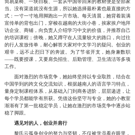
简易桌椅、一块白板、一套从中国带回来的教材便是全部家
当。没有渠道就没有生源，所以她选择最朴素也最直接的方
式：一寸一寸地用脚跑出一片市场。每天清晨，她背着装满
宣传单的背包出门，穿梭在越南的大街小巷，挨家挨户地拜
访企业、商铺，向负责人介绍学习中文的价值，并推荐自己
的培训课程；傍晚，她又蹲守在人流量较大的路口，向过往
的行人发放传单，耐心解答大家对中文学习的疑问。创业的
艰辛，远不止烈日下的奔波。为了节省开支，她身兼数职
——既要授课，又要肩负招生、后勤管理、卫生清洁等多项
工作。
面对激烈的市场竞争，她始终坚持以专业取胜，结合在
中国学到的跨文化交流知识，根据越南人的语言学习特点，
量身定制课程体系，从基础入门到商务进阶，层层递进，让
每个学员都能学有所获。凭借这份坚守与专业，她的小教室
渐渐有了第一批稳定学员，让她在激烈的市场竞争中逐步站
稳了脚跟。
遇见对的人，创业并肩行
黎氏云孤身创业的努力与坚韧，不仅被学员看在眼里，