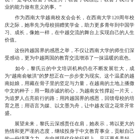
业的能力做有意义的事。”
作为西南大学越南校友会会长，在西南大学120周年校
庆之际，她率先为母校捐赠奖学金，助力更多青年到中国学
习、成长，像她一样，在中越交流的舞台上实现自己的人生
价值。
这份跨越国界的感恩之举，不仅让西南大学的师生们深
受感动，更为中越两国的教育交流增添了一抹温暖的底色。
如今，黎氏云的中文培训机构仍在不断发展壮大，成
为“越南俞敏洪”的梦想正在一步步变为现实。这个温柔的越
南姑娘，用藏在骨子里的坚定与力量，在越南的土地上播撒
中文的种子；用一颗赤诚的初心，为越南女性撑起一片天，
为追梦人点亮前行的路；用跨越国界的感恩，回馈母校的培
育之恩；用语言为媒、以文墨为舟，让中越友谊之花常开常
盛。
展望未来，黎氏云深感责任在肩，她表示，将以更大的
热情和更严谨的态度，继续投身于中文教育事业，贡献自己
的一份绵薄之力。在中越现代化的征程上，见证更多美好，