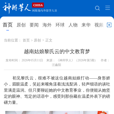
网站地图
首页
原创
要闻
海外
环球
人物
来华
视频
教
首页
原创
要闻
海外
当前位置：
首页
>
原创
>
正文
环球
人物
来华
视频
越南姑娘黎氏云的中文教育梦
发布时间：
教育
2026年05月11日
就业创业
来源： 《神州学人》（2026年第5期）
合作办学
直播访谈
作者：
汪鑫阳
留学
人才
学术
观点
初见黎氏云，很难不被这位越南姑娘打动——身形娇
综合
深度
专题
实用信息
小，眉眼温柔，笑起来嘴角漾着浅浅梨涡，轻声细语的谈吐
里满是温润。但只要聊起她的中文教育事业，你便能从她坚
招聘信息
更多数据
定的眼神、笃定的话语中，感受到那份藏在温柔外表下的磅
礴力量。