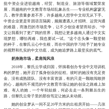
批中资企业进驻越南，经贸、制造业、旅游等领域繁荣发
展，而越南的中文教育市场却乱象丛生——专业机构寥寥无
几，教学质量参差不齐，许多越南人想学中文却无从下手。
中资企业更是常因语言隔阂，频频遭遇人才招聘、运营沟通
的难题，而激烈的市场竞争，让不少创业者望而却步。“中
文让我看到了更广阔的世界，我想让更多越南人通过中文实
现梦想，哪怕再难，我也要试一试。”这个念头像一颗坚韧
的种子，在黎氏云心中生根，而在中国的学习给予了她专业
的视野和扎实的中文功底，成为她追梦路上最坚实的底气。
躬身跑市场，柔肩闯风浪
2018年，黎氏云学成归国，怀揣着创办专业中文培训机
构的梦想，她开启了孤身创业的征程。彼时的她没有充足资
金、没有成熟团队、没有丰富资源，有的只是一颗敢闯敢拼
的心，越南尚不规范的中文教育市场让她的创业之路难上加
难。有人劝她，一个年轻姑娘，何必去走一条荆棘丛生的
路，但黎氏云骨子里的那份笃定让她从未动摇。
她的创业梦从一间不足20平方米的出租房开始——几张