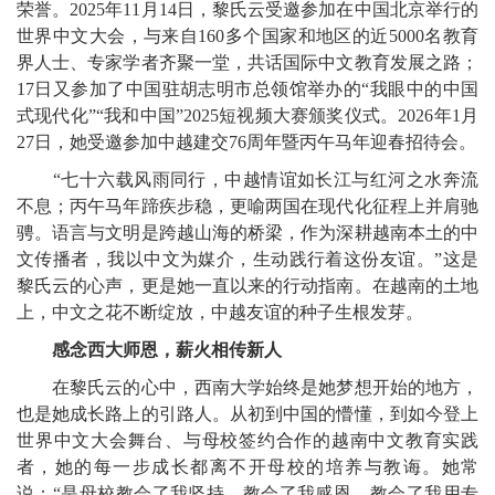
荣誉。2025年11月14日，黎氏云受邀参加在中国北京举行的
世界中文大会，与来自160多个国家和地区的近5000名教育
界人士、专家学者齐聚一堂，共话国际中文教育发展之路；
17日又参加了中国驻胡志明市总领馆举办的“我眼中的中国
式现代化”“我和中国”2025短视频大赛颁奖仪式。2026年1月
27日，她受邀参加中越建交76周年暨丙午马年迎春招待会。
“七十六载风雨同行，中越情谊如长江与红河之水奔流
不息；丙午马年蹄疾步稳，更喻两国在现代化征程上并肩驰
骋。语言与文明是跨越山海的桥梁，作为深耕越南本土的中
文传播者，我以中文为媒介，生动践行着这份友谊。”这是
黎氏云的心声，更是她一直以来的行动指南。在越南的土地
上，中文之花不断绽放，中越友谊的种子生根发芽。
感念西大师恩，薪火相传新人
在黎氏云的心中，西南大学始终是她梦想开始的地方，
也是她成长路上的引路人。从初到中国的懵懂，到如今登上
世界中文大会舞台、与母校签约合作的越南中文教育实践
者，她的每一步成长都离不开母校的培养与教诲。她常
说：“是母校教会了我坚持，教会了我感恩，教会了我用专