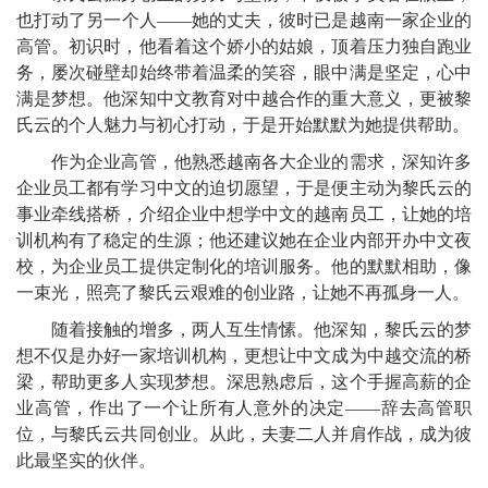
也打动了另一个人——她的丈夫，彼时已是越南一家企业的
高管。初识时，他看着这个娇小的姑娘，顶着压力独自跑业
务，屡次碰壁却始终带着温柔的笑容，眼中满是坚定，心中
满是梦想。他深知中文教育对中越合作的重大意义，更被黎
氏云的个人魅力与初心打动，于是开始默默为她提供帮助。
作为企业高管，他熟悉越南各大企业的需求，深知许多
企业员工都有学习中文的迫切愿望，于是便主动为黎氏云的
事业牵线搭桥，介绍企业中想学中文的越南员工，让她的培
训机构有了稳定的生源；他还建议她在企业内部开办中文夜
校，为企业员工提供定制化的培训服务。他的默默相助，像
一束光，照亮了黎氏云艰难的创业路，让她不再孤身一人。
随着接触的增多，两人互生情愫。他深知，黎氏云的梦
想不仅是办好一家培训机构，更想让中文成为中越交流的桥
梁，帮助更多人实现梦想。深思熟虑后，这个手握高薪的企
业高管，作出了一个让所有人意外的决定——辞去高管职
位，与黎氏云共同创业。从此，夫妻二人并肩作战，成为彼
此最坚实的伙伴。