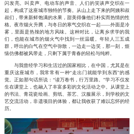
闪发亮。叫卖声、电动车的声音、人们的笑谈声交织在一
起，构成了这座城市独特的节奏。从山上走下来的阿姨和叔
叔们，带来新鲜饱满的水果，甜美得像他们朴实而热情的性
格。夜市烟火升腾，与冬日的寒气交织在一起——外面是冷
雾，里面是热辣的地方风味。这种对比，让离乡求学的我
们，也能在城市的烟火气中找到一丝温暖。年轻人三五成
群，呼出的白气在空气中弥散，一边走一边笑，那一刻，烦
恼仿佛都被风带走，只剩下属于青春的轻松与纯粹。
与我曾经学习和生活过的国家相比，在中国，尤其是在
重庆这座城市，我常常有一种“走出门就能学到东西”的感
觉。正如那句话所说：“读万卷书，行万里路。”学习不仅发
生在课堂上，也融入了丰富多彩的文化活动之中。从课堂上
的书法、青花瓷绘画、剪纸、茶艺、汉服展示，到学校的文
艺交流活动，非遗项目的体验，都让我收获了难以忘怀的经
历。