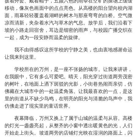
披着外套、戴着帽子，五颜六色的雨伞在空旷的操场上缓缓
移动，像灰色画面中的点点亮色。从高楼的阳台望向校内湖
面，雨幕轻轻覆盖着湖畔的树木与那座弯弯的白桥。空气微
凉而清新，夹杂着水汽与草木的气息。放学后，我们沿着下
坡的小路走回宿舍，耳边是细密的雨声，与校园广播交织在
一起，成为一段安静而温柔的旋律。
我不由得感叹这所学校的宁静之美，也由衷地感谢命运
让我来到这里。
学校所在的万州，是一座不张扬的城市。让我来讲讲，
在我眼中，它有多么可爱吧。晴天，阳光穿过街道两旁茂密
的树叶，在地面上洒下斑驳的光影，小街巷热闹而亲切，仿
佛藏在大城市中的一处温柔角落。让我最喜欢的一点，是这
里的街道从不缺少鸟鸣，在明亮的阳光与清脆的鸟声中，我
仿佛走进了现实里的童话世界。
夜幕降临，万州又换上了属于山城的温柔与从容。高楼
的灯光一盏盏亮起，从整齐的小窗中透出暖黄色的光，人们
开始走上街头。坡道两旁的店铺灯光映在湿润的路面上，闪