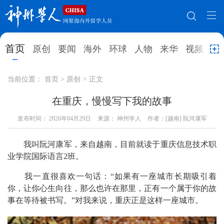
网站地图
首页
原创
要闻
海外
环球
人物
来华
视频
教
首页
原创
要闻
海外
当前位置：
首页
>
原创
>
正文
环球
人物
来华
视频
在重庆，慢慢写下我的故事
发布时间：
教育
2026年04月29日
就业创业
来源： 神州学人
合作办学
作者：[越南] 阮河康军
直播访谈
留学
人才
学术
观点
我叫阮河康军，来自越南，目前就读于重庆信息技术职
业学院国际语言2班。
综合
深度
专题
实用信息
我一直很喜欢一句话：“如果有一座城市长期吸引着
招聘信息
更多数据
你，让你心生向往，那么也许在那里，正有一个属于你的故
事在等待被书写。”对我来说，重庆正是这样一座城市。