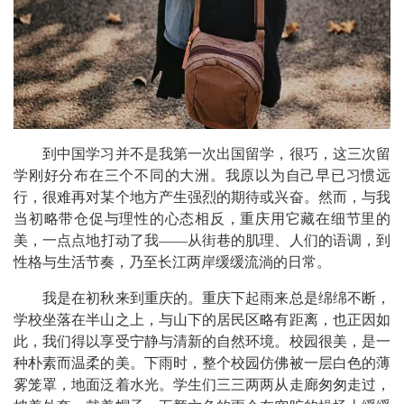
到中国学习并不是我第一次出国留学，很巧，这三次留
学刚好分布在三个不同的大洲。我原以为自己早已习惯远
行，很难再对某个地方产生强烈的期待或兴奋。然而，与我
当初略带仓促与理性的心态相反，重庆用它藏在细节里的
美，一点点地打动了我——从街巷的肌理、人们的语调，到
性格与生活节奏，乃至长江两岸缓缓流淌的日常。
我是在初秋来到重庆的。重庆下起雨来总是绵绵不断，
学校坐落在半山之上，与山下的居民区略有距离，也正因如
此，我们得以享受宁静与清新的自然环境。校园很美，是一
种朴素而温柔的美。下雨时，整个校园仿佛被一层白色的薄
雾笼罩，地面泛着水光。学生们三三两两从走廊匆匆走过，