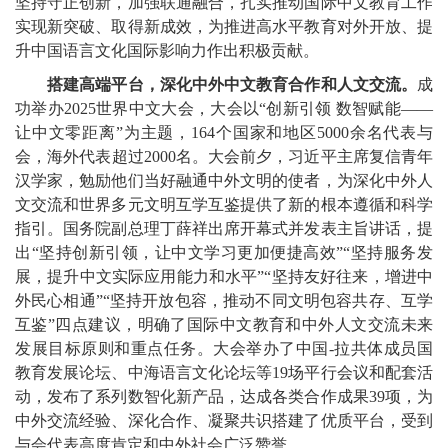
坚持守正创新，加强联通融合，扎实推动国际中文教育工作
实现新突破、取得新成效，为推进高水平教育对外开放、提
升中国语言文化国际影响力作出积极贡献。
搭建高端平台，深化中外中文教育合作和人文交流。
成
功举办2025世界中文大会，大会以“创新引领 数智赋能——
让中文零距离”为主题，164个国家和地区5000余名代表与
会，海外代表超过2000名。大会前夕，习近平主席复信青年
汉学家，勉励他们当好融通中外文明的使者，为深化中外人
文交流和世界多元文明互学互鉴提供了新的根本遵循和科学
指引。国务院副总理丁薛祥出席开幕式并发表主旨讲话，提
出“坚持创新引领，让中文学习更加便捷高效”“坚持服务发
展，提升中文实际应用能力和水平”“坚持友好往来，增进中
外民心相通”“坚持开放包容，推动不同文明包容共存、互学
互鉴”四点建议，明确了国际中文教育和中外人文交流未来
发展目标原则和重点任务。大会举办了中国-拉共体成员国
教育发展论坛、中海语言文化论坛等19场平行会议和配套活
动，发布了系列数智化新产品，达成各类合作成果39项，为
中外交流经验、深化合作、凝聚共识搭建了优质平台，受到
与会代表高度肯定和中外社会广泛赞誉。