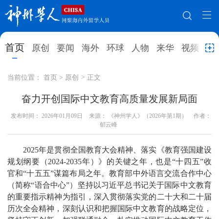
网站地图
首页
原创
要闻
海外
环球
人物
来华
视频
教
首页
原创
要闻
海外
当前位置：
首页
>
原创
>
正文
环球
人物
来华
视频
奋力开创国际中文教育高质量发展新局面
发布时间：
教育
2026年01月09日
就业创业
来源： 《神州学人》（2026年第1期）
合作办学
直播访谈
作者：
郁云峰
留学
人才
学术
观点
2025年是贯彻全国教育大会精神、落实《教育强国建设
综合
深度
专题
实用信息
规划纲要（2024-2035年）》的关键之年，也是“十四五”收
官和“十五五”谋篇布局之年。教育部中外语言交流合作中心
招聘信息
更多数据
（简称“语合中心”）坚持以习近平总书记关于国际中文教育
的重要指示精神为指引，深入贯彻落实党的二十大和二十届
历次全会精神，深刻认识和把握国际中文教育的战略定位，