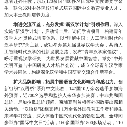
愿者赴外任教，录取120余国4400多名国际中文教师奖学金
生，联合36对中外院校订单式培养国际中文教育专业人才，
加大本土教师培养力度。
增进交流互鉴，充分发挥“新汉学计划”引领作用。
深入
实施“新汉学计划”，启动博士后、访问学者项目，构建青年
汉学人才贯通式培养体系。以“理解中国：人工智能时代的
汉学研究”为主题，成功举办第九届世界汉学大会，共商人
工智能时代汉学的创新发展之路，发布“青年汉学家倡议”，
呼吁重视汉学研究，为世界发展贡献中国智慧。举办“中外
文明互鉴与中国研究人才培养会议”，成立全球青年汉学家
学术共同体，构建深化汉学和中国研究交流合作新平台。
扩大品牌影响，拓展中国语言文化影响力和感召力。
创
新组织“汉语桥”系列中文比赛，147国10万余名选手参加海
外预赛，近700名选手和监护人来华参加决赛，中非共和国
总统、尼加拉瓜总统顾问、柬埔寨副首相等外国政要出席相
关活动。“汉语桥”团组支持1.1万余名外国教育工作者和师生
来华学习交流，深入体验中国式现代化的勃勃生机。全球同
步举办“国际中文日”活动，160多国举办1800多场活动，110