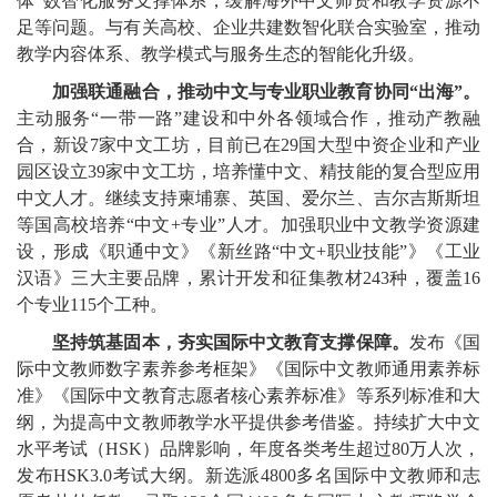
体”数智化服务支撑体系，缓解海外中文师资和教学资源不
足等问题。与有关高校、企业共建数智化联合实验室，推动
教学内容体系、教学模式与服务生态的智能化升级。
加强联通融合，推动中文与专业职业教育协同“出海”。
主动服务“一带一路”建设和中外各领域合作，推动产教融
合，新设7家中文工坊，目前已在29国大型中资企业和产业
园区设立39家中文工坊，培养懂中文、精技能的复合型应用
中文人才。继续支持柬埔寨、英国、爱尔兰、吉尔吉斯斯坦
等国高校培养“中文+专业”人才。加强职业中文教学资源建
设，形成《职通中文》《新丝路“中文+职业技能”》《工业
汉语》三大主要品牌，累计开发和征集教材243种，覆盖16
个专业115个工种。
坚持筑基固本，夯实国际中文教育支撑保障。
发布《国
际中文教师数字素养参考框架》《国际中文教师通用素养标
准》《国际中文教育志愿者核心素养标准》等系列标准和大
纲，为提高中文教师教学水平提供参考借鉴。持续扩大中文
水平考试（HSK）品牌影响，年度各类考生超过80万人次，
发布HSK3.0考试大纲。新选派4800多名国际中文教师和志