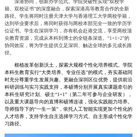
深港协同，创新办学范式。学院突破性实现“双校学
籍、双校证书”的深度融合，探索深港高等教育合作的全新
路径。学生将同时注册天津大学与香港理工大学两校学籍，
达到毕业要求后，将同时获得与两校本部完全一致的学历学
位证书。学生在深圳学习，亦有机会赴港交流，享受两校顶
尖教育资源，完成从本科到博士的全链条深造。“1+1>2”的
协同效应，将为学生提供立足深圳、触达全球的多元成长路
径。
根植改革创新沃土，探索大规模个性化培养模式。学院
本科生教育实行“大类培养、专业任选”的模式，夯实基础同
时充分尊重学生发展兴趣。更融合深圳区位优势，提供前沿
科研训练与实习实践支持，本硕博分别开展真实课题牵引的
本科生研究计划、硕士“1+1”（第二年可参与企业研发），
以及重大课题导向的直博和硕博连读，强化实践能力培养。
导师指导下的“一生一策”，依托人工智能实现更加个性化的
人才培养，支持学生自主选择学习方式、自主形成个性化学
习路径。