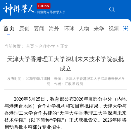
网站地图
首页
原创
要闻
海外
环球
人物
来华
视频
教
首页
原创
要闻
海外
当前位置：
首页
>
合作办学
>
正文
环球
人物
来华
视频
天津大学香港理工大学深圳未来技术学院获批
成立
教育
就业创业
合作办学
直播访谈
发布时间：
2026年06月18日
来源： 天津大学香港理工大学深圳未来技术学
留学
人才
学术
观点
院
作者：江欣泽 程简
综合
深度
专题
实用信息
2026年5月25日，教育部公布2026年度部分中外（内地
与港澳台地区）合作办学机构和项目审批结果，天津大学与
招聘信息
更多数据
香港理工大学合作共建的“天津大学香港理工大学深圳未来
技术学院”（以下简称“学院”）正式获批设立。2026年即将
启动首批本科部分专业招生。