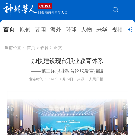
网站地图
首页
原创
要闻
海外
环球
人物
来华
视频
教
首页
原创
要闻
海外
当前位置：
首页
>
教育
>
正文
环球
人物
来华
视频
加快建设现代职业教育体系
——第三届职业教育论坛发言摘编
教育
就业创业
合作办学
直播访谈
发布时间：
2026年05月29日
来源： 人民日报
留学
人才
学术
观点
综合
深度
专题
实用信息
招聘信息
更多数据