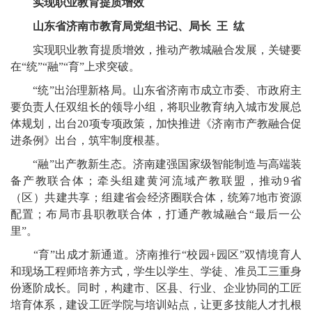
实现职业教育提质增效
山东省济南市教育局党组书记、局长 王 纮
实现职业教育提质增效，推动产教城融合发展，关键要
在“统”“融”“育”上求突破。
“统”出治理新格局。山东省济南市成立市委、市政府主
要负责人任双组长的领导小组，将职业教育纳入城市发展总
体规划，出台20项专项政策，加快推进《济南市产教融合促
进条例》出台，筑牢制度根基。
“融”出产教新生态。济南建强国家级智能制造与高端装
备产教联合体；牵头组建黄河流域产教联盟，推动9省
（区）共建共享；组建省会经济圈联合体，统筹7地市资源
配置；布局市县职教联合体，打通产教城融合“最后一公
里”。
“育”出成才新通道。济南推行“校园+园区”双情境育人
和现场工程师培养方式，学生以学生、学徒、准员工三重身
份逐阶成长。同时，构建市、区县、行业、企业协同的工匠
培育体系，建设工匠学院与培训站点，让更多技能人才扎根