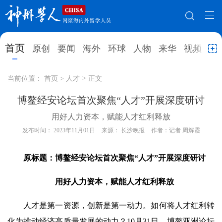
网站地图
首页
原创
要闻
海外
环球
人物
来华
视频
教
首页
原创
要闻
海外
当前位置：
首页
>
人才
>
正文
环球
人物
来华
视频
博鳌经安论坛首次聚焦“人才”开展深度研讨
用好人力资本，赋能人才红利释放
教育
就业创业
合作办学
直播访谈
发布时间：
2023年11月01日
来源： 长沙晚报
作者：记者 周辉霞
留学
人才
学术
观点
原标题：博鳌经安论坛首次聚焦“人才”开展深度研讨
综合
深度
专题
实用信息
用好人力资本，赋能人才红利释放
招聘信息
更多数据
人才是第一资源，创新是第一动力。如何将人才红利转
化为推动经济高质量发展的动力？10月31日，博鳌亚洲论坛