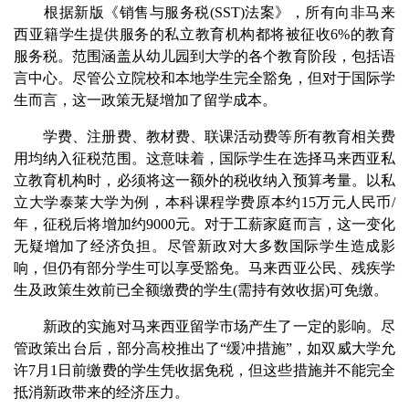
根据新版《销售与服务税(SST)法案》，所有向非马来
西亚籍学生提供服务的私立教育机构都将被征收6%的教育
服务税。范围涵盖从幼儿园到大学的各个教育阶段，包括语
言中心。尽管公立院校和本地学生完全豁免，但对于国际学
生而言，这一政策无疑增加了留学成本。
学费、注册费、教材费、联课活动费等所有教育相关费
用均纳入征税范围。这意味着，国际学生在选择马来西亚私
立教育机构时，必须将这一额外的税收纳入预算考量。以私
立大学泰莱大学为例，本科课程学费原本约15万元人民币/
年，征税后将增加约9000元。对于工薪家庭而言，这一变化
无疑增加了经济负担。尽管新政对大多数国际学生造成影
响，但仍有部分学生可以享受豁免。马来西亚公民、残疾学
生及政策生效前已全额缴费的学生(需持有效收据)可免缴。
新政的实施对马来西亚留学市场产生了一定的影响。尽
管政策出台后，部分高校推出了“缓冲措施”，如双威大学允
许7月1日前缴费的学生凭收据免税，但这些措施并不能完全
抵消新政带来的经济压力。