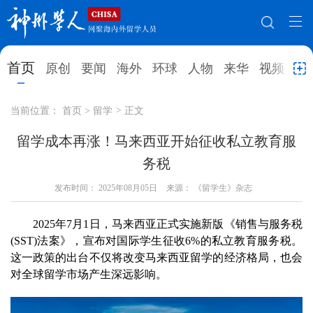
网站地图
首页
原创
要闻
海外
环球
人物
来华
视频
教
首页
原创
要闻
海外
当前位置：
首页
>
留学
>
正文
环球
人物
来华
视频
留学成本再涨！马来西亚开始征收私立教育服
务税
教育
就业创业
合作办学
直播访谈
发布时间：
2025年08月05日
来源： 《留学生》杂志
留学
人才
学术
观点
2025年7月1日，马来西亚正式实施新版《销售与服务税
综合
深度
专题
实用信息
(SST)法案》，宣布对国际学生征收6%的私立教育服务税。
招聘信息
更多数据
这一政策的出台不仅将改变马来西亚留学的经济格局，也会
对全球留学市场产生深远影响。