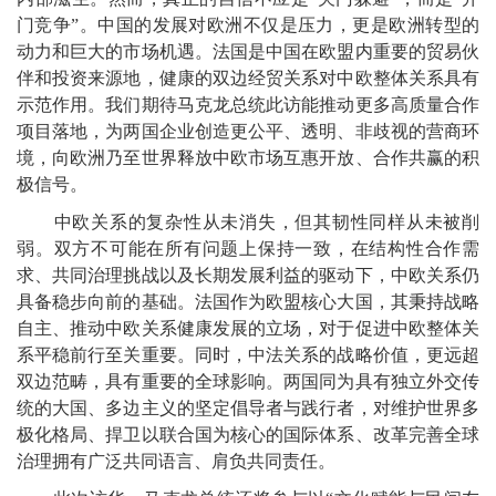
门竞争”。中国的发展对欧洲不仅是压力，更是欧洲转型的
动力和巨大的市场机遇。法国是中国在欧盟内重要的贸易伙
伴和投资来源地，健康的双边经贸关系对中欧整体关系具有
示范作用。我们期待马克龙总统此访能推动更多高质量合作
项目落地，为两国企业创造更公平、透明、非歧视的营商环
境，向欧洲乃至世界释放中欧市场互惠开放、合作共赢的积
极信号。
中欧关系的复杂性从未消失，但其韧性同样从未被削
弱。双方不可能在所有问题上保持一致，在结构性合作需
求、共同治理挑战以及长期发展利益的驱动下，中欧关系仍
具备稳步向前的基础。法国作为欧盟核心大国，其秉持战略
自主、推动中欧关系健康发展的立场，对于促进中欧整体关
系平稳前行至关重要。同时，中法关系的战略价值，更远超
双边范畴，具有重要的全球影响。两国同为具有独立外交传
统的大国、多边主义的坚定倡导者与践行者，对维护世界多
极化格局、捍卫以联合国为核心的国际体系、改革完善全球
治理拥有广泛共同语言、肩负共同责任。