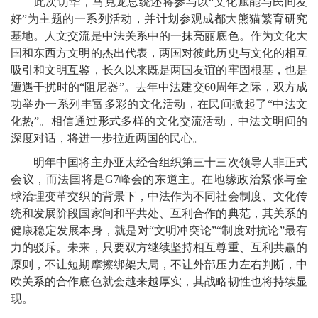
此次访华，马克龙总统还将参与以“文化赋能与民间友
好”为主题的一系列活动，并计划参观成都大熊猫繁育研究
基地。人文交流是中法关系中的一抹亮丽底色。作为文化大
国和东西方文明的杰出代表，两国对彼此历史与文化的相互
吸引和文明互鉴，长久以来既是两国友谊的牢固根基，也是
遭遇干扰时的“阻尼器”。去年中法建交60周年之际，双方成
功举办一系列丰富多彩的文化活动，在民间掀起了“中法文
化热”。相信通过形式多样的文化交流活动，中法文明间的
深度对话，将进一步拉近两国的民心。
明年中国将主办亚太经合组织第三十三次领导人非正式
会议，而法国将是G7峰会的东道主。在地缘政治紧张与全
球治理变革交织的背景下，中法作为不同社会制度、文化传
统和发展阶段国家间和平共处、互利合作的典范，其关系的
健康稳定发展本身，就是对“文明冲突论”“制度对抗论”最有
力的驳斥。未来，只要双方继续坚持相互尊重、互利共赢的
原则，不让短期摩擦绑架大局，不让外部压力左右判断，中
欧关系的合作底色就会越来越厚实，其战略韧性也将持续显
现。