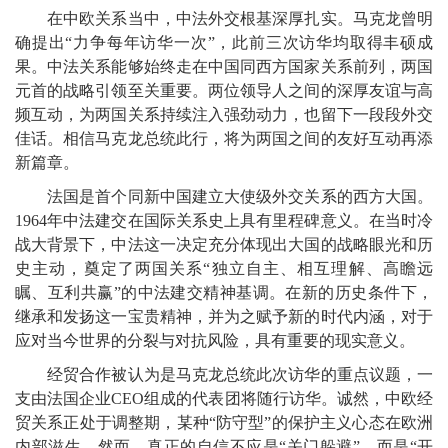
在中欧关系当中，中法外交根基深厚扎实。马克龙曾明
确提出“力争每年访华一次”，此前三次访华均取得丰硕成
果。中法关系能够始终走在中国同西方国家关系前列，两国
元首的战略引领至关重要。两位领导人之间的深厚友谊与高
频互动，为两国关系持续注入强劲动力，也留下一段段外交
佳话。相信马克龙总统此行，将为两国之间的友好互动再添
新篇章。
法国是首个同新中国建立大使级外交关系的西方大国。
1964年中法建交在国际关系史上具有里程碑意义。在当时冷
战大背景下，中法这一决定充分体现出大国的战略眼光和历
史主动，奠定了两国关系“独立自主、相互理解、高瞻远
瞩、互利共赢”的中法建交精神基调。在新的历史条件下，
继承和发扬这一宝贵精神，并为之赋予新的时代内涵，对于
应对当今世界的分裂与对抗风险，具有重要的现实意义。
经贸合作被认为是马克龙总统此次访华的重点议题，一
支由法国企业CEO组成的代表团将随行访华。诚然，中欧经
贸关系正处于调整期，某种“防守型”的保护主义心态在欧洲
内部滋生。然而，真正的自信不应是“关门躲避”，而是“开