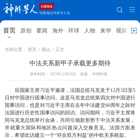
网站地图
首页
原创
要闻
海外
环球
人物
来华
视频
教
首页
原创
要闻
海外
当前位置：
首页
>
观点
>
正文
环球
人物
来华
视频
中法关系新甲子承载更多期待
教育
发布时间：
就业创业
2025年12月03日
合作办学
来源： 环球时报
直播访谈
留学
人才
学术
观点
应国家主席习近平邀请，法国总统马克龙于12月3日至5
日对中国进行国事访问。这是马克龙总统第四次对中国进行
综合
深度
专题
实用信息
国事访问，也是对习近平主席在去年中法建交60周年之际对
法国进行历史性国事访问的回访。访问期间，习近平主席将
招聘信息
更多数据
同马克龙总统举行会谈，共同引领新形势下中法关系发展，
并就重大国际和地区热点问题深入交换意见。法国方面表
示，希望此访建立一个“符合双方利益”的中欧关系框架。