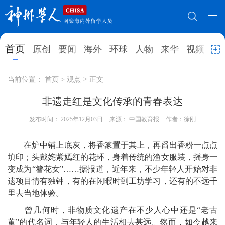
网站地图
首页
原创
要闻
海外
环球
人物
来华
视频
教
首页
原创
要闻
海外
当前位置：
首页
>
观点
>
正文
环球
人物
来华
视频
非遗走红是文化传承的青春表达
教育
发布时间：
2025年12月03日
就业创业
来源： 中国教育报
合作办学
作者：徐刚
直播访谈
留学
人才
学术
观点
在炉中铺上底灰，将香篆置于其上，再舀出香粉一点点
填印；头戴姹紫嫣红的花环，身着传统的渔女服装，摇身一
综合
深度
专题
实用信息
变成为“簪花女”……据报道，近年来，不少年轻人开始对非
遗项目情有独钟，有的在闲暇时到工坊学习，还有的不远千
招聘信息
更多数据
里去当地体验。
曾几何时，非物质文化遗产在不少人心中还是“老古
董”的代名词，与年轻人的生活相去甚远。然而，如今越来