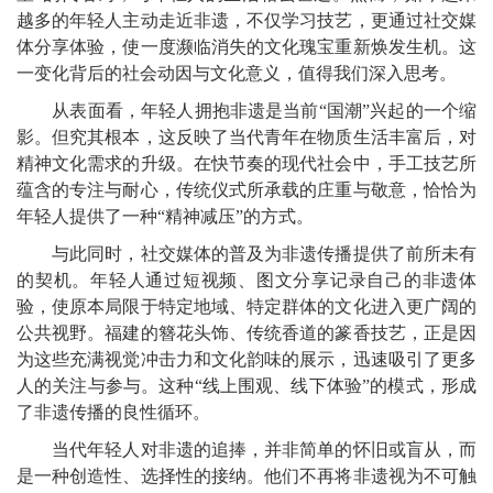
越多的年轻人主动走近非遗，不仅学习技艺，更通过社交媒
体分享体验，使一度濒临消失的文化瑰宝重新焕发生机。这
一变化背后的社会动因与文化意义，值得我们深入思考。
从表面看，年轻人拥抱非遗是当前“国潮”兴起的一个缩
影。但究其根本，这反映了当代青年在物质生活丰富后，对
精神文化需求的升级。在快节奏的现代社会中，手工技艺所
蕴含的专注与耐心，传统仪式所承载的庄重与敬意，恰恰为
年轻人提供了一种“精神减压”的方式。
与此同时，社交媒体的普及为非遗传播提供了前所未有
的契机。年轻人通过短视频、图文分享记录自己的非遗体
验，使原本局限于特定地域、特定群体的文化进入更广阔的
公共视野。福建的簪花头饰、传统香道的篆香技艺，正是因
为这些充满视觉冲击力和文化韵味的展示，迅速吸引了更多
人的关注与参与。这种“线上围观、线下体验”的模式，形成
了非遗传播的良性循环。
当代年轻人对非遗的追捧，并非简单的怀旧或盲从，而
是一种创造性、选择性的接纳。他们不再将非遗视为不可触