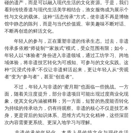
碰的遗产，而是可以融入现代生活的文化资源。于是，我们
看到传统香道与现代生活美学相结合，渔女服饰成为展示个
性与文化的载体。这种“活态传承”方式，使非遗不再是博物
馆中静态的陈列，而是与当代价值观、审美趣味不断对话、
不断再创造的鲜活文化。
年轻人的参与，正在重塑非遗的传承生态。过去，非遗
传承多依赖“师徒制”“家族式”模式，受众范围有限；如今，
年轻人以“体验者”身份进入非遗领域，通过工坊学习、跨地
域体验，将非遗技艺转化为可感知、可参与的文化实践。这
种“沉浸式传承”不仅让非遗鲜活起来，更让年轻人从“旁观
者”变为“参与者”，甚至“创造者”。
不过，年轻人与非遗的“蜜月期”也面临一些挑战。一方
面，随着关注度提升，部分非遗项目可能出现过度商业化现
象，使其文化内涵被稀释；另一方面，短暂的热度能否转化
为持续的传承动力，仍有待观察。非遗的核心不仅是技艺本
身，更是背后的知识体系、思维方式与文化精神，这些深层
次内容需要更系统、更深入地学习与理解。
非遗传承的年轻化，本质上是传统文化与现代生活