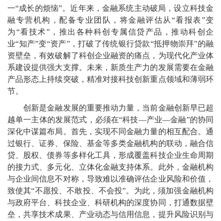
一“成长的烦恼”。近年来，金融系统主动破局，设立科技金
融专营机构，配备专业团队，将金融评估从“看报表”变
为“看技术”，推出各种科创专属信贷产品，推动科创企
业“知产”变“资产”，打破了传统银行贷款“抵押物崇拜”的融
资壁垒，有效破解了科创企业融资的痛点，为现代化产业体
系建设提供强大支撑。未来，新质生产力的发展需要在金融
产品形态上持续突破，精准对接科技创新重点领域和薄弱环
节。
创新是金融发展的重要推动力量，当前金融创新早已超
越单一主体的发展范式，必须在“科技—产业—金融”的协同
深化中谋篇布局。首先，实现不同金融力量的相互配合。通
过银行、证券、保险、基金等多类金融机构的联动，融合信
贷、股权、债券等多样化工具，形成覆盖科技企业生命周期
的接力式、多元化、立体化金融支持体系。此外，金融机构
与企业间信息不对称，导致难以准确评估企业风险和价值，
致使其“不愿投、不敢投、不会投”。为此，须加强金融机构
与政府平台、科技企业、科研机构的深度协同，打通数据壁
垒，共享技术成果、产业动态与信用信息，提升风险识别与