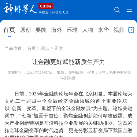
网站地图
首页
原创
要闻
海外
环球
人物
来华
视频
教
首页
原创
要闻
海外
当前位置：
首页
>
观点
>
正文
环球
人物
来华
视频
让金融更好赋能新质生产力
发布时间：
教育
2025年11月07日
就业创业
来源： 光明日报
合作办学
作者：王静，系中央财经大
直播访谈
学副教授
留学
人才
学术
观点
日前，2025年金融街论坛年会在北京闭幕。本届论坛为
综合
深度
专题
实用信息
党的二十届四中全会后经济金融领域的首个重要论坛，
以“创新、变革、重塑下的全球金融发展”为主题。论坛关键
招聘信息
更多数据
词中，“创新”被置于首位，聚焦金融创新如何精准破题、成
为产业创新特别是前沿科技企业发展的关键助推器。这既紧
扣全球金融变革的时代趋势，更充分彰显新变局下我国金融