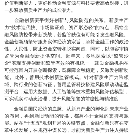
价值判断能力，更好推动金融资源与科技要素高效对接，进
一步释放新质生产力的成长潜力。
金融创新要平衡好创新与风险防范的关系。新质生产
力“技术迭代快、市场验证难、资产形态轻”的特点，易给金
融风险防控带来新挑战，若监管缺位有可能引发金融风险。
金融创新须坚守服务实体经济的宗旨，坚持金融工作的政治
性、人民性，防止资金空转和脱实向虚。同时，以包容审慎
监管为金融创新提供空间。近年来，多地探索以“监管沙
盒”实现支持创新和监管有效的有机统一，鼓励金融机构在
可控范围内开展创新探索，既保障金融稳定，又激发创新动
能。此外，善用技术创新监管模式。针对新质生产力跨领
域、跨行业的创新特征，善用监管科技搭建风险联动动态监
测平台，运用大数据、人工智能等技术重构风险评估模型，
可实现实时动态治理，提升风险预警的前瞻性与精准度。
金融是国民经济的血脉。从新兴产业的孵化到未来产业
的布局，再到新旧动能的转换，都离不开金融的支持与赋
能。站在“十五五”规划开局的关键节点，金融创新只有在变
革中求发展，在规范中谋长远，才能为新质生产力注入持续