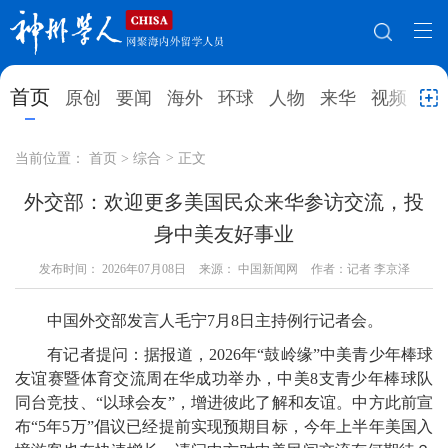
网站地图
首页
原创
要闻
海外
环球
人物
来华
视频
教
首页
原创
要闻
海外
当前位置：
首页
>
综合
>
正文
环球
人物
来华
视频
外交部：欢迎更多美国民众来华参访交流，投
身中美友好事业
教育
就业创业
合作办学
直播访谈
发布时间：
2026年07月08日
来源： 中国新闻网
作者：记者 李京泽
留学
人才
学术
观点
中国外交部发言人毛宁7月8日主持例行记者会。
综合
深度
专题
实用信息
有记者提问：据报道，2026年“鼓岭缘”中美青少年棒球
招聘信息
更多数据
友谊赛暨体育交流周在华成功举办，中美8支青少年棒球队
同台竞技、“以球会友”，增进彼此了解和友谊。中方此前宣
布“5年5万”倡议已经提前实现预期目标，今年上半年美国入