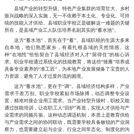
县域产业的转型升级、特色产业集群的培育壮大、乡村
振兴战略的深入实施，无一不依赖于本土化、专业化、可持
续的技能人才供给。县域职业学校正是破解这一难题的关键
所在，是县域产业工人队伍培养名副其实的“蓄水池”。
这方“蓄水池”，首先在于“蓄”。县域职校的生源大多来
自本地，他们熟悉家乡，有着扎根县域的天然情感。这
种“在地性”恰恰契合了县域经济对人才“留得住”的核心诉
求。职业学校通过系统化的技能教育，将这些“雏雁”培养成
具备专业素养的“准工匠”，为本地产业发展储备了宝贵的人
力资源，避免了人才过度外流的困境。
这方“蓄水池”，更在于“调”。县域经济结构多样，产业
需求千差万别。职业学校紧贴市场脉搏，动态调整专业设
置，精准对接企业用工需求。当产业转型升级时，职校又能
通过技能培训，让在职工人“回炉”再造，实现人才供给与产
业需求的同频共振。这种动态调适机制，本质上是教育供给
与产业需求之间的协同联动，既需要学校具备敏锐的产业洞
察力，也需要建立起与企业、行业之间常态化、制度化的沟