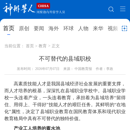
网站地图
首页
原创
要闻
海外
环球
人物
来华
视频
教
首页
原创
要闻
海外
当前位置：
首页
>
教育
>
正文
环球
人物
来华
视频
不可替代的县域职校
教育
发布时间：
2026年07月07日
就业创业
来源： 中国教育报
合作办学
作者：李政
直播访谈
留学
人才
学术
观点
高素质技能人才是我国县域经济社会发展的重要支撑，
而人才培养的根基，深深扎在县域职业学校中。县域职业学
综合
深度
专题
实用信息
校一头连着产业，一头连着教育，承担着为县域培养“留得
住、用得上、干得好”技能人才的艰巨任务。其鲜明的“在地
招聘信息
更多数据
化”属性，决定了县域职业教育在国民教育体系和现代职业
教育格局中具有不可替代的独特价值。
产业工人培养的蓄水池