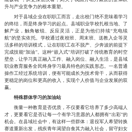
升与产业竞争力的根本重塑。
对于县域企业在职职工而言，走出校门绝不意味着学习
的终结，而是终身学习的起点。县域职业学校扎根当地、了
解产业，触角敏锐、反应灵活，正是为他们持续“充电续
航”的坚实依托。学校通过夜校班、周末班、送教入企等灵
活多样的培训模式，让在职职工在不脱产、少奔波的前提下
完成技能“加油”。这种“嵌入式”培训打破了传统教育的时空
壁垒，让学习真正融入工作、融入岗位、融入生活，是县域
职业教育服务全民终身学习最具特色的实践形态。一名普通
操作工经过系统培训，便有可能成长为技术骨干，从而获得
更稳定的岗位和更高的收入，实现个人价值与企业发展的双
赢。
特殊群体学习的加油站
衡量一种教育是否优质，不仅要看它培养了多少高端人
才，更要看它是否让每一个有学习意愿的人都拥有“出彩”的
机会。在县域社会中，有这样一些群体：退役军人希望转换
赛道重新出发，残疾青年渴望自食其力融入社会，留守妇女