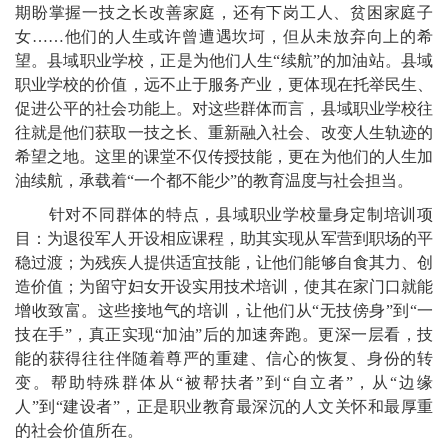
期盼掌握一技之长改善家庭，还有下岗工人、贫困家庭子
女……他们的人生或许曾遭遇坎坷，但从未放弃向上的希
望。县域职业学校，正是为他们人生“续航”的加油站。县域
职业学校的价值，远不止于服务产业，更体现在托举民生、
促进公平的社会功能上。对这些群体而言，县域职业学校往
往就是他们获取一技之长、重新融入社会、改变人生轨迹的
希望之地。这里的课堂不仅传授技能，更在为他们的人生加
油续航，承载着“一个都不能少”的教育温度与社会担当。
针对不同群体的特点，县域职业学校量身定制培训项
目：为退役军人开设相应课程，助其实现从军营到职场的平
稳过渡；为残疾人提供适宜技能，让他们能够自食其力、创
造价值；为留守妇女开设实用技术培训，使其在家门口就能
增收致富。这些接地气的培训，让他们从“无技傍身”到“一
技在手”，真正实现“加油”后的加速奔跑。更深一层看，技
能的获得往往伴随着尊严的重建、信心的恢复、身份的转
变。帮助特殊群体从“被帮扶者”到“自立者”，从“边缘
人”到“建设者”，正是职业教育最深沉的人文关怀和最厚重
的社会价值所在。