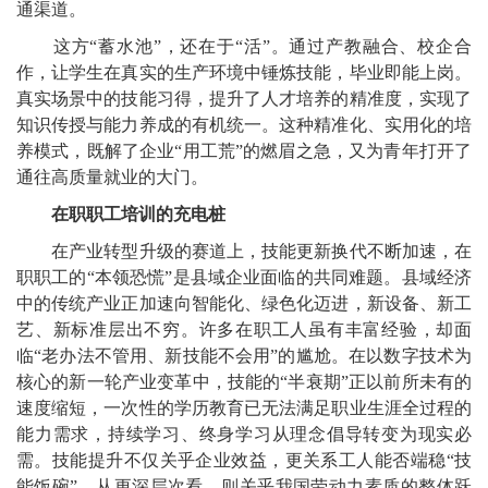
通渠道。
这方“蓄水池”，还在于“活”。通过产教融合、校企合
作，让学生在真实的生产环境中锤炼技能，毕业即能上岗。
真实场景中的技能习得，提升了人才培养的精准度，实现了
知识传授与能力养成的有机统一。这种精准化、实用化的培
养模式，既解了企业“用工荒”的燃眉之急，又为青年打开了
通往高质量就业的大门。
在职职工培训的充电桩
在产业转型升级的赛道上，技能更新换代不断加速，在
职职工的“本领恐慌”是县域企业面临的共同难题。县域经济
中的传统产业正加速向智能化、绿色化迈进，新设备、新工
艺、新标准层出不穷。许多在职工人虽有丰富经验，却面
临“老办法不管用、新技能不会用”的尴尬。在以数字技术为
核心的新一轮产业变革中，技能的“半衰期”正以前所未有的
速度缩短，一次性的学历教育已无法满足职业生涯全过程的
能力需求，持续学习、终身学习从理念倡导转变为现实必
需。技能提升不仅关乎企业效益，更关系工人能否端稳“技
能饭碗”，从更深层次看，则关乎我国劳动力素质的整体跃